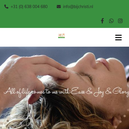
+31 (0) 638 004 680
info@bijchristi.nl

