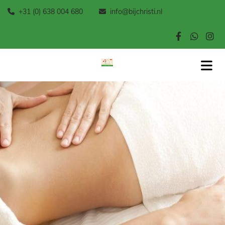
+31 (0) 638 004 680
info@bijchristi.nl

