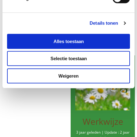
info@bijchristi.nl
Behandelingen worden
niet vergoed
door de
zorgverzekeraar.
Details tonen
Alles toestaan
Selectie toestaan
Weigeren
Werkwijze
3 jaar geleden | Update : 2 jaar