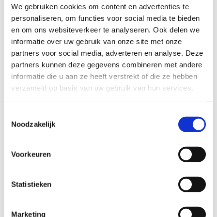
Groepsbijeenkomsten
We gebruiken cookies om content en advertenties te
± € 25 / € 20
personaliseren, om functies voor social media te bieden
en om ons websiteverkeer te analyseren. Ook delen we
Betaling
informatie over uw gebruik van onze site met onze
Betaling geschiedt contant of door middel van een
partners voor social media, adverteren en analyse. Deze
betaalverzoek via Whattsapp.
partners kunnen deze gegevens combineren met andere
informatie die u aan ze heeft verstrekt of die ze hebben
Stukje nazorg
verzameld op basis van uw gebruik van hun services.
Na een individuele sessie, workshop of cursus kunnen
er vragen zijn. Uiteraard wordt een stukje nazorg en
Toestemmingsselectie
ondersteuning gegeven door het beantwoorden van
Noodzakelijk
enkele korte vragen via e-mail, app of sms.
Mochten er daarna nog vragen zijn, dan wordt
voorgesteld om een afspraak te maken, op basis van
Voorkeuren
vrije betaling, voor een sessie via telefoon, zoom of in
de praktijk.
Statistieken
Zijn er nog vragen; schroom dan niet om contact
met me op te nemen via telnr 06 38004680 of mail
Marketing