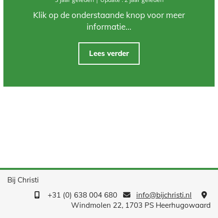
Klik op de onderstaande knop voor meer
informatie...
Lees verder
Bij Christi
+31 (0) 638 004 680
info@bijchristi.nl



Windmolen 22, 1703 PS Heerhugowaard