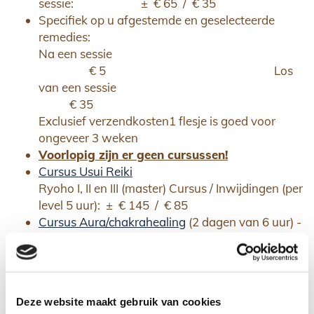
sessie: ± € 65 / € 35
Specifiek op u afgestemde en geselecteerde
remedies:
Na een sessie
€ 5 Los
van een sessie
€ 35
Exclusief verzendkosten1 flesje is goed voor
ongeveer 3 weken
Voorlopig zijn er geen cursussen!
Cursus Usui Reiki
Ryoho I, II en III (master) Cursus / Inwijdingen (per
level 5 uur): ± € 145 / € 85
Cursus Aura/chakrahealing
(2 dagen van 6 uur) -
per dag: ± € 155 / € 95
Oefendagdeel - max. 3 uur (deel betaald door
klant): ± € 70 / € 40
Workshops (3 uur):
Deze website maakt gebruik van cookies
± € 70 / € 40