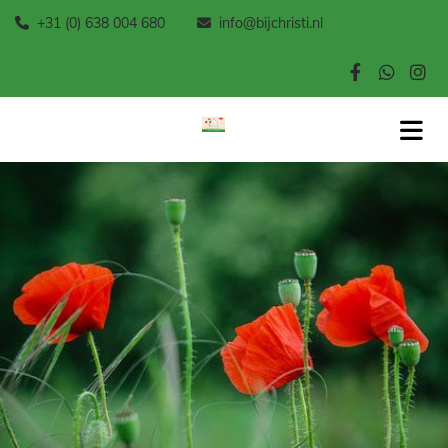
+31 (0) 638 004 680
info@bijchristi.nl

