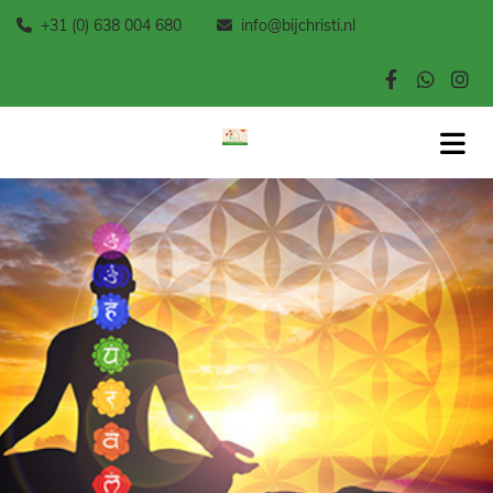
+31 (0) 638 004 680
info@bijchristi.nl

